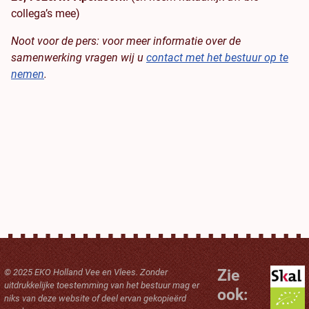
collega’s mee)
Noot voor de pers: voor meer informatie over de
samenwerking vragen wij u
contact met het bestuur op te
nemen
.
Zie
© 2025 EKO Holland Vee en Vlees. Zonder
uitdrukkelijke toestemming van het bestuur mag er
ook:
niks van deze website of deel ervan gekopieërd